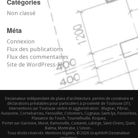
Catégories
Non classé
Méta
Connexion
Flux des publications
Flux des commentaires
Site de WordPress-FR
Dessinateur indépendant de plans d'architecture, permis de construire et
déclarations préalables pour particuliers à proximité de Toulouse (31).
Interventions sur Toulouse centre et agglomération : Blagnac, Pibrac,
Aussonne, Cornebarrieu, Fenouillet, Colomiers, Cugnaux, Saint-lys, Fonsorbes,
Plaisance du Touch, Tournefeuille, Roques,
Portet-sur-Garonne, Muret, Ramonville, Castanet, Labège, Saint-Orens, Quint,
Balma, Montrabe, L'Union...
Tous droits réservés.
Mentions légales
. © 2026
Graphiloft Dessinateur-
projeteur.